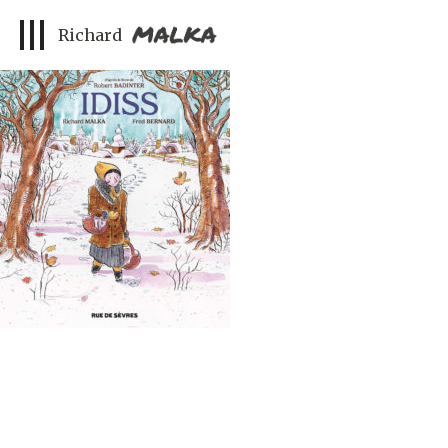
idiss-malka-tiny
Richard