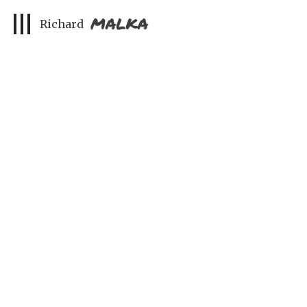
« Richard Malka, ni Dieu, mi-maître »
Richard