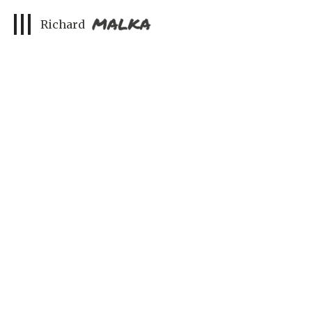
Affaire Meklat : des tweets haineux aujourd’hui prescrits
Richard